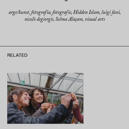
arge/kunst
fotografia
fotografie
Hidden Islam
luigi fassi
,
,
,
,
,
nicolò degiorgis
Selma Alaçam
visual arts
,
,
RELATED