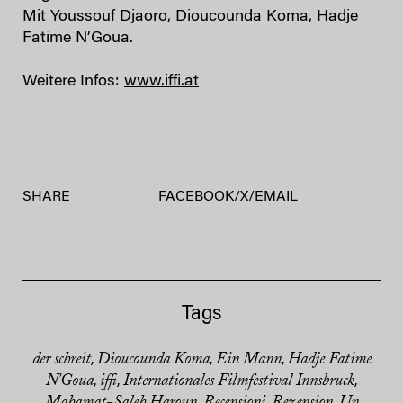
Mit Youssouf Djaoro, Dioucounda Koma, Hadje
Fatime N’Goua.
Weitere Infos:
www.iffi.at
SHARE
FACEBOOK
/
X
/
EMAIL
Tags
der schreit
Dioucounda Koma
Ein Mann
Hadje Fatime
,
,
,
N'Goua
iffi
Internationales Filmfestival Innsbruck
,
,
,
Mahamat-Saleh Haroun
Recensioni
Rezension
Un
,
,
,